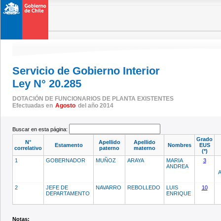
Servicio de Gobierno Interior
Ley N° 20.285
DOTACIÓN DE FUNCIONARIOS DE PLANTA EXISTENTES
Efectuadas en
Agosto
del año 2014
Buscar en esta página:
Grado
N°
Apellido
Apellido
Estamento
Nombres
EUS
correlativo
paterno
materno
(*)
1
GOBERNADOR
MUÑOZ
ARAYA
MARIA
3
ANDREA
2
JEFE DE
NAVARRO
REBOLLEDO
LUIS
10
DEPARTAMENTO
ENRIQUE
Notas: