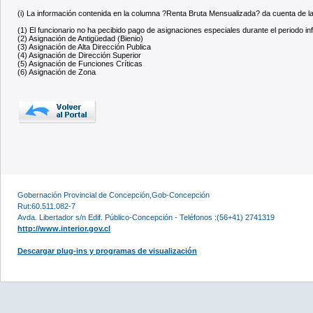
(i) La información contenida en la columna ?Renta Bruta Mensualizada? da cuenta de
(1) El funcionario no ha pecibido pago de asignaciones especiales durante el periodo i
(2) Asignación de Antigüedad (Bienio)
(3) Asignación de Alta Dirección Publica
(4) Asignación de Dirección Superior
(5) Asignación de Funciones Críticas
(6) Asignación de Zona
Gobernación Provincial de Concepción,Gob-Concepción
Rut:60.511.082-7
Avda. Libertador s/n Edif. Público-Concepción - Teléfonos :(56+41) 2741319
http://www.interior.gov.cl
Descargar plug-ins y programas de visualización