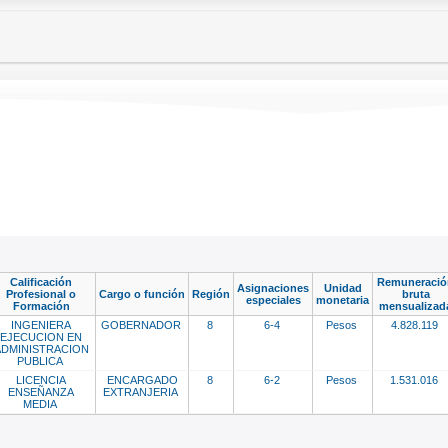
Calificación
Remuneració
Asignaciones
Unidad
Profesional o
Cargo o función
Región
bruta
especiales
monetaria
Formación
mensualizad
INGENIERA
GOBERNADOR
8
6-4
Pesos
4.828.119
EJECUCION EN
ADMINISTRACION
PUBLICA
LICENCIA
ENCARGADO
8
6-2
Pesos
1.531.016
ENSEÑANZA
EXTRANJERIA
MEDIA