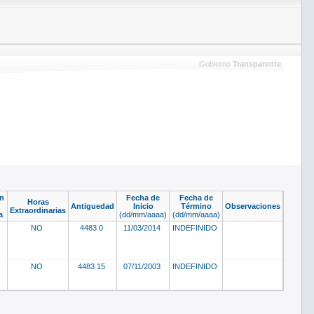
Gobierno
Transparente
n
Fecha de
Fecha de
Horas
Antiguedad
Inicio
Término
Observaciones
Extraordinarias
a
(dd/mm/aaaa)
(dd/mm/aaaa)
NO
4483 0
11/03/2014
INDEFINIDO
NO
4483 15
07/11/2003
INDEFINIDO