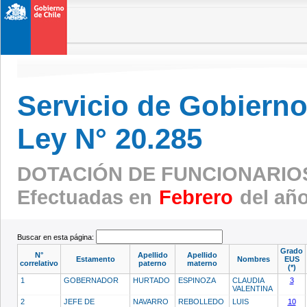
Servicio de Gobierno 
Ley N° 20.285
DOTACIÓN DE FUNCIONARIOS
Efectuadas en
Febrero
del añ
Buscar en esta página:
Grado
N°
Apellido
Apellido
Estamento
Nombres
EUS
correlativo
paterno
materno
(*)
1
GOBERNADOR
HURTADO
ESPINOZA
CLAUDIA
3
VALENTINA
2
JEFE DE
NAVARRO
REBOLLEDO
LUIS
10