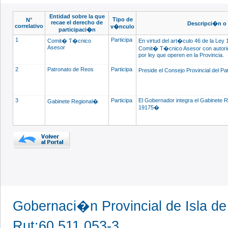
Entidad sobre la que
Tipo de
N°
recae el derecho de
Descripci�n o 
correlativo
v�nculo
participaci�n
1
Participa
Comit� T�cnico
En virtud del art�culo 46 de la Ley
Asesor
Comit� T�cnico Asesor con autorid
por ley que operen en la Provincia.
2
Patronato de Reos
Participa
Preside el Consejo Provincial del 
3
Participa
El Gobernador integra el Gabinete Re
Gabinete Regional�
19175�
Gobernaci�n Provincial de Isla d
Rut:60.511.053-3