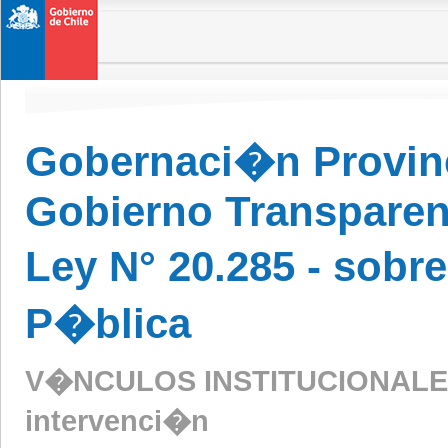
Gobernaci�n Provinci
Gobierno Transparen
Ley N° 20.285 - sobr
P�blica
V�NCULOS INSTITUCIONALES -
intervenci�n