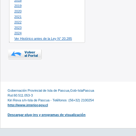
2018
2019
2020
2021
2022
2023
2024
Ver Histórico antes de la Ley N° 20.285
Gobernación Provincial de Isla de Pascua,Gob-IslaPascua
Rut:60.511.053-3
Kiri Reva s/n-Isla de Pascua - Teléfonos :(56+32) 2100254
http://www.interior.gov.cl
Descargar plug-ins y programas de visualización