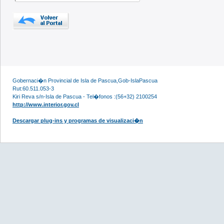
Gobernaci�n Provincial de Isla de Pascua,Gob-IslaPascua
Rut:60.511.053-3
Kiri Reva s/n-Isla de Pascua - Tel�fonos :(56+32) 2100254
http://www.interior.gov.cl
Descargar plug-ins y programas de visualizaci�n