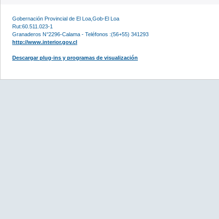
Gobernación Provincial de El Loa,Gob-El Loa
Rut:60.511.023-1
Granaderos N°2296-Calama - Teléfonos :(56+55) 341293
http://www.interior.gov.cl
Descargar plug-ins y programas de visualización