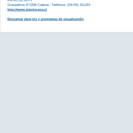
Granaderos N°2296-Calama - Teléfonos :(56+55) 341293
http://www.interior.gov.cl
Descargar plug-ins y programas de visualización