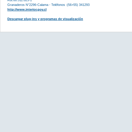
Granaderos N°2296-Calama - Teléfonos :(56+55) 341293
http://www.interior.gov.cl
Descargar plug-ins y programas de visualización