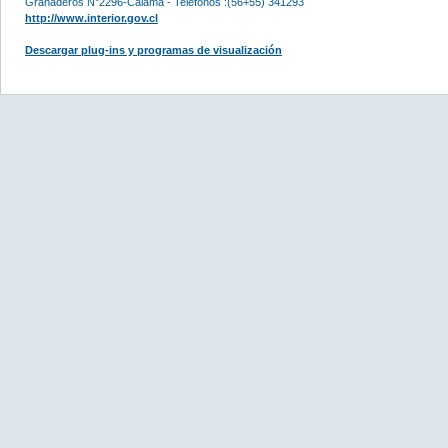
Granaderos N°2296-Calama - Teléfonos :(56+55) 341293
http://www.interior.gov.cl
Descargar plug-ins y programas de visualización