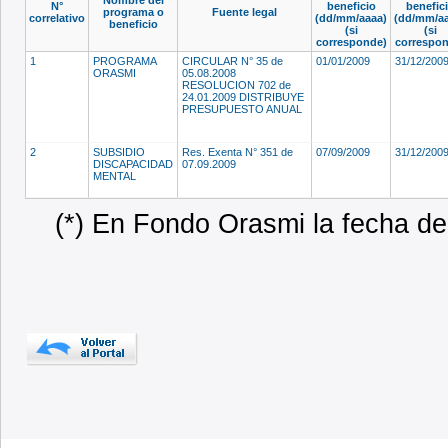
N°
beneficio
benefic
programa o
Fuente legal
correlativo
(dd/mm/aaaa)
(dd/mm/aa
beneficio
(si
(si
corresponde)
correspon
1
PROGRAMA
CIRCULAR N° 35 de
01/01/2009
31/12/200
ORASMI
05.08.2008
RESOLUCION 702 de
24.01.2009 DISTRIBUYE
PRESUPUESTO ANUAL
2
SUBSIDIO
Res. Exenta N° 351 de
07/09/2009
31/12/200
DISCAPACIDAD
07.09.2009
MENTAL
(*) En Fondo Orasmi la fecha de 