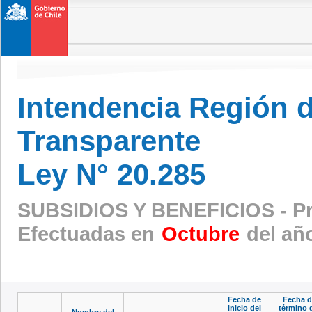
Intendencia Región 
Transparente
Ley N° 20.285
SUBSIDIOS Y BENEFICIOS - Pr
Efectuadas en
Octubre
del añ
Fecha de
Fecha d
inicio del
término 
Nombre del