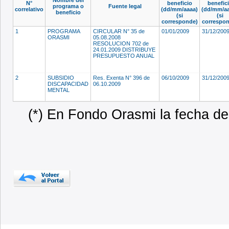
N°
beneficio
benefic
programa o
Fuente legal
correlativo
(dd/mm/aaaa)
(dd/mm/aa
beneficio
(si
(si
corresponde)
correspon
1
PROGRAMA
CIRCULAR N° 35 de
01/01/2009
31/12/200
ORASMI
05.08.2008
RESOLUCION 702 de
24.01.2009 DISTRIBUYE
PRESUPUESTO ANUAL
2
SUBSIDIO
Res. Exenta N° 396 de
06/10/2009
31/12/200
DISCAPACIDAD
06.10.2009
MENTAL
(*) En Fondo Orasmi la fecha de 