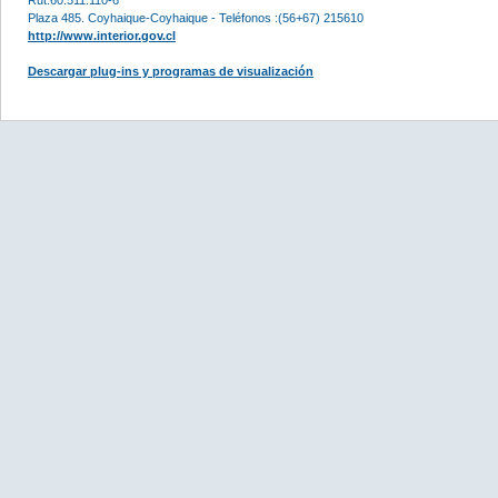
Plaza 485. Coyhaique-Coyhaique - Teléfonos :(56+67) 215610
http://www.interior.gov.cl
Descargar plug-ins y programas de visualización