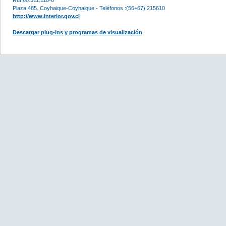
Plaza 485. Coyhaique-Coyhaique - Teléfonos :(56+67) 215610
http://www.interior.gov.cl
Descargar plug-ins y programas de visualización