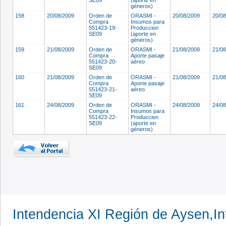
géneros)
158
20/08/2009
Orden de
ORASMI -
20/08/2009
20/0
Compra
Insumos para
551423-19-
Produccion
SE09
(aporte en
géneros)
159
21/08/2009
Orden de
ORASMI -
21/08/2009
21/0
Compra
Aporte pasaje
551423-20-
aéreo
SE09
160
21/08/2009
Orden de
ORASMI -
21/08/2009
21/0
Compra
Aporte pasaje
551423-21-
aéreo
SE09
161
24/08/2009
Orden de
ORASMI -
24/08/2009
24/0
Compra
Insumos para
551423-22-
Produccion
SE09
(aporte en
géneros)
Intendencia XI Región de Aysen,In