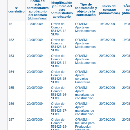
Fecha del
Identificación
acto
Tipo de
y número del
Inicio del
Térm
N°
administrativo
contratación y
acto
contrato
co
correlativo
aprobatorio
objeto de la
administrativo
(dd/mm/aaaa)
(dd/
del contrato
contratación
aprobatorio
(dd/mm/aaaa)
151
19/08/2009
Orden de
ORASMI -
19/08/2009
19/0
Compra
Aporte en
551423-12-
Medicamentos
SE09
152
19/08/2009
Orden de
ORASMI -
19/08/2009
19/0
Compra
Aporte en
551423-13-
Medicamentos
SE09
153
20/08/2009
Orden de
ORASMI -
20/08/2009
20/0
Compra
Aporte en
551423-14-
Medicamentos
SE09
154
20/08/2009
Orden de
ORASMI -
20/08/2009
20/0
Compra
Aporte
551423-15-
servicios
SE09
Funerarios
155
20/08/2009
Orden de
ORASMI -
20/08/2009
20/0
Compra
Aporte
551423-16-
materiales de
SE09
construcción
156
20/08/2009
Orden de
ORASMI -
20/08/2009
20/0
Compra
Aporte
551423-17-
materiales de
SE09
construcción
157
20/08/2009
Orden de
ORASMI -
20/08/2009
20/0
Compra
Insumos para
551423-18-
Produccion
SE09
(aporte en