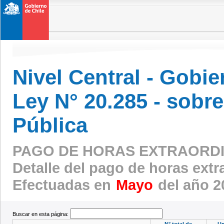
Nivel Central - Gobi
Ley N° 20.285 - sobr
Pública
PAGO DE HORAS EXTRAORD
Detalle del pago de horas ext
Efectuadas en
Mayo
del año 2
Buscar en esta página:
N° total de
Un