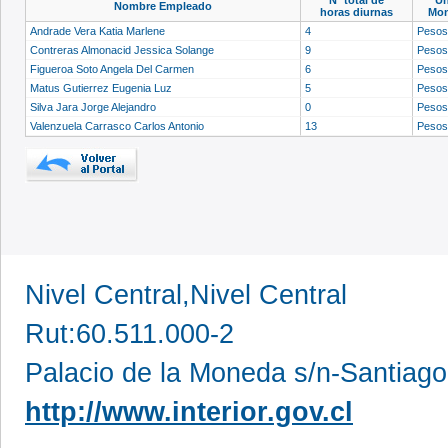
Nombre Empleado
horas diurnas
Mon
Andrade Vera Katia Marlene
4
Peso
Contreras Almonacid Jessica Solange
9
Peso
Figueroa Soto Angela Del Carmen
6
Peso
Matus Gutierrez Eugenia Luz
5
Peso
Silva Jara Jorge Alejandro
0
Peso
Valenzuela Carrasco Carlos Antonio
13
Peso
Nivel Central,Nivel Central
Rut:60.511.000-2
Palacio de la Moneda s/n-Santiago
http://www.interior.gov.cl