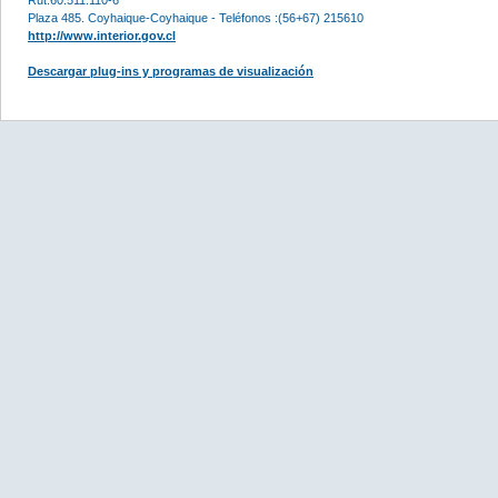
Plaza 485. Coyhaique-Coyhaique - Teléfonos :(56+67) 215610
http://www.interior.gov.cl
Descargar plug-ins y programas de visualización