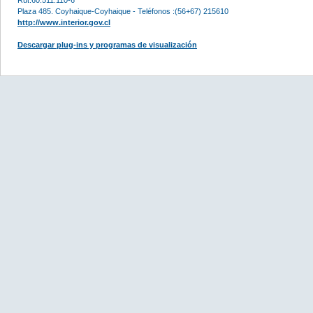
Plaza 485. Coyhaique-Coyhaique - Teléfonos :(56+67) 215610
http://www.interior.gov.cl
Descargar plug-ins y programas de visualización