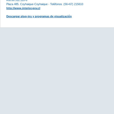
Plaza 485. Coyhaique-Coyhaique - Teléfonos :(56+67) 215610
http://www.interior.gov.cl
Descargar plug-ins y programas de visualización