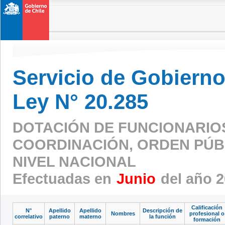
Servicio de Gobierno 
Ley N° 20.285
DOTACIÓN DE FUNCIONARIO
COORDINACIÓN, ORDEN PÚBL
NIVEL NACIONAL
Efectuadas en
Junio
del año 
Calificación
N°
Apellido
Apellido
Descripción de
Nombres
profesional o
correlativo
paterno
materno
la función
formación