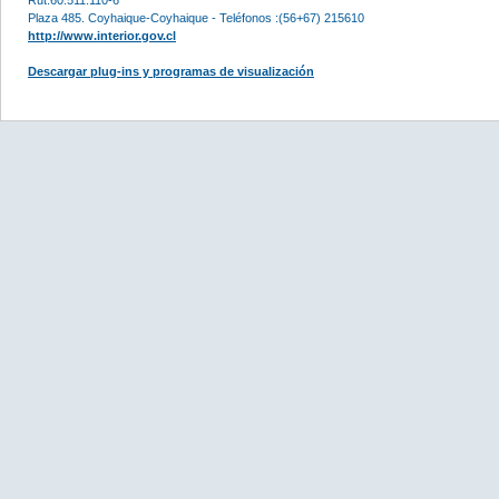
Plaza 485. Coyhaique-Coyhaique - Teléfonos :(56+67) 215610
http://www.interior.gov.cl
Descargar plug-ins y programas de visualización