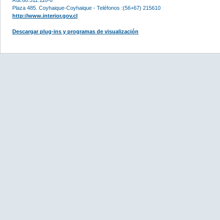
Plaza 485. Coyhaique-Coyhaique - Teléfonos :(56+67) 215610
http://www.interior.gov.cl
Descargar plug-ins y programas de visualización