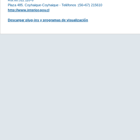
Plaza 485. Coyhaique-Coyhaique - Teléfonos :(56+67) 215610
http://www.interior.gov.cl
Descargar plug-ins y programas de visualización