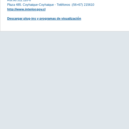
Plaza 485. Coyhaique-Coyhaique - Teléfonos :(56+67) 215610
http://www.interior.gov.cl
Descargar plug-ins y programas de visualización