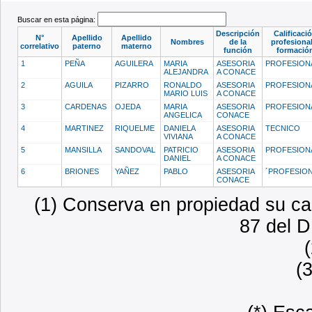
Buscar en esta página:
Descripción
Calificaci
N°
Apellido
Apellido
Nombres
de la
profesional
correlativo
paterno
materno
función
formació
1
PEÑA
AGUILERA
MARIA
ASESORIA
PROFESION
ALEJANDRA
A CONACE
2
AGUILA
PIZARRO
RONALDO
ASESORIA
PROFESION
MARIO LUIS
A CONACE
3
CARDENAS
OJEDA
MARIA
ASESORIA
PROFESION
ANGELICA
CONACE
4
MARTINEZ
RIQUELME
DANIELA
ASESORIA
TECNICO
VIVIANA
A CONACE
5
MANSILLA
SANDOVAL
PATRICIO
ASESORIA
PROFESION
DANIEL
A CONACE
6
BRIONES
YAÑEZ
PABLO
ASESORIA
´PROFESIO
CONACE
(1) Conserva en propiedad su car
87 del D
(