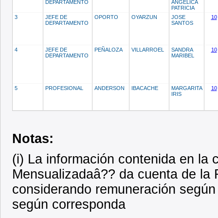
DEPARTAMENTO
ANGELICA
PATRICIA
3
JEFE DE
OPORTO
OYARZUN
JOSE
10
DEPARTAMENTO
SANTOS
4
JEFE DE
PEÑALOZA
VILLARROEL
SANDRA
10
DEPARTAMENTO
MARIBEL
5
PROFESIONAL
ANDERSON
IBACACHE
MARGARITA
10
IRIS
Notas:
(i) La información contenida en l
Mensualizadaâ?? da cuenta de la R
considerando remuneración según 
según corresponda