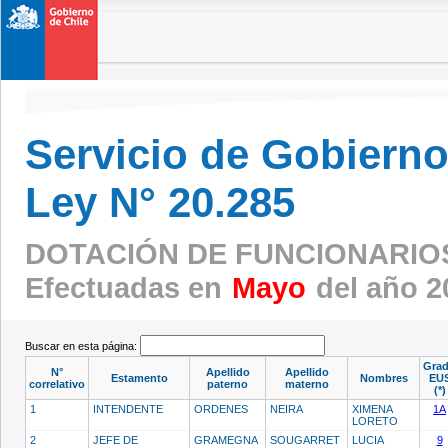
Servicio de Gobierno 
Ley N° 20.285
DOTACIÓN DE FUNCIONARIOS
Efectuadas en
Mayo
del año 2
Buscar en esta página:
Gra
N°
Apellido
Apellido
Estamento
Nombres
EU
correlativo
paterno
materno
(*)
1
INTENDENTE
ORDENES
NEIRA
XIMENA
1A
LORETO
2
JEFE DE
GRAMEGNA
SOUGARRET
LUCIA
9