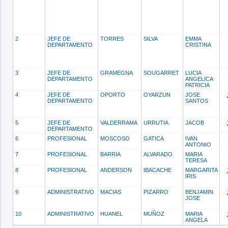
2
JEFE DE
TORRES
SILVA
EMMA
DEPARTAMENTO
CRISTINA
3
JEFE DE
GRAMEGNA
SOUGARRET
LUCIA
DEPARTAMENTO
ANGELICA
PATRICIA
4
JEFE DE
OPORTO
OYARZUN
JOSE
DEPARTAMENTO
SANTOS
5
JEFE DE
VALDERRAMA
URRUTIA
JACOB
DEPARTAMENTO
6
PROFESIONAL
MOSCOSO
GATICA
IVAN
ANTONIO
7
PROFESIONAL
BARRIA
ALVARADO
MARIA
TERESA
8
PROFESIONAL
ANDERSON
IBACACHE
MARGARITA
IRIS
9
ADMINISTRATIVO
MACIAS
PIZARRO
BENJAMIN
JOSE
10
ADMINISTRATIVO
HUANEL
MUÑOZ
MARIA
ANGELA