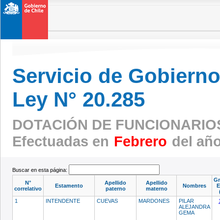
Servicio de Gobierno 
Ley N° 20.285
DOTACIÓN DE FUNCIONARIOS
Efectuadas en
Febrero
del año
Buscar en esta página:
G
N°
Apellido
Apellido
Estamento
Nombres
E
correlativo
paterno
materno
1
INTENDENTE
CUEVAS
MARDONES
PILAR
ALEJANDRA
GEMA