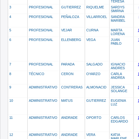
TERESA
3
PROFESIONAL
GUTIERREZ
RIQUELME
SARDYS
SMIRNA
4
PROFESIONAL
PEÑALOZA
VILLARROEL
SANDRA
MARIBEL
5
PROFESIONAL
VEJAR
CURNA
MARTA
LORENA
6
PROFESIONAL
ELLENBERG
VEGA
JUAN
PABLO
7
PROFESIONAL
PARADA
SALGADO
IGNACIO
ANDRES
8
TÉCNICO
CERON
OYARZO
CARLA
ANDREA
9
ADMINISTRATIVO
CONTRERAS
ALMONACID
JESSICA
SOLANGE
10
ADMINISTRATIVO
MATUS
GUTIERREZ
EUGENIA
LUZ
11
ADMINISTRATIVO
ANDRADE
OPORTO
CARLOS
EDGARDO
12
ADMINISTRATIVO
ANDRADE
VERA
KATIA
MARLENE