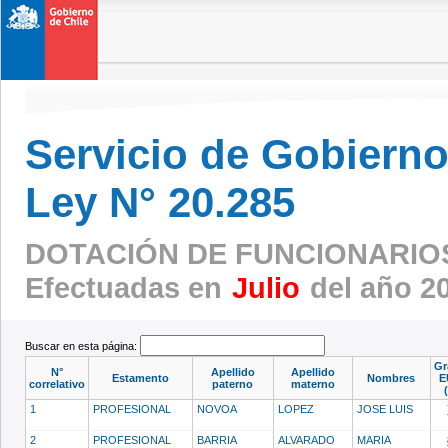
Servicio de Gobierno 
Ley N° 20.285
DOTACIÓN DE FUNCIONARIO
Efectuadas en
Julio
del año 2
Buscar en esta página:
Gr
N°
Apellido
Apellido
Estamento
Nombres
E
correlativo
paterno
materno
1
PROFESIONAL
NOVOA
LOPEZ
JOSE LUIS
2
PROFESIONAL
BARRIA
ALVARADO
MARIA