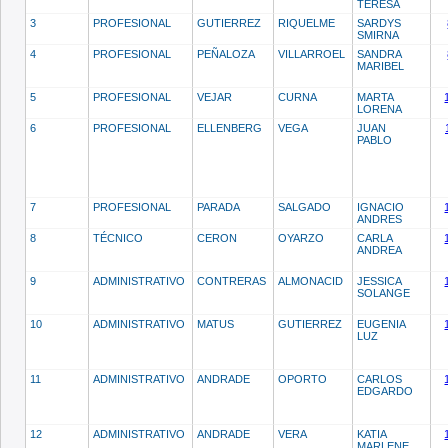
TERESA
3
PROFESIONAL
GUTIERREZ
RIQUELME
SARDYS
SMIRNA
4
PROFESIONAL
PEÑALOZA
VILLARROEL
SANDRA
MARIBEL
5
PROFESIONAL
VEJAR
CURNA
MARTA
LORENA
6
PROFESIONAL
ELLENBERG
VEGA
JUAN
PABLO
7
PROFESIONAL
PARADA
SALGADO
IGNACIO
ANDRES
8
TÉCNICO
CERON
OYARZO
CARLA
ANDREA
9
ADMINISTRATIVO
CONTRERAS
ALMONACID
JESSICA
SOLANGE
10
ADMINISTRATIVO
MATUS
GUTIERREZ
EUGENIA
LUZ
11
ADMINISTRATIVO
ANDRADE
OPORTO
CARLOS
EDGARDO
12
ADMINISTRATIVO
ANDRADE
VERA
KATIA
MARLENE