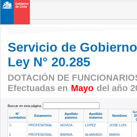
Servicio de Gobierno 
Ley N° 20.285
DOTACIÓN DE FUNCIONARIO
Efectuadas en
Mayo
del año 2
Buscar en esta página:
Gr
N°
Apellido
Apellido
Estamento
Nombres
E
correlativo
paterno
materno
1
PROFESIONAL
NOVOA
LOPEZ
JOSE LUIS
2
PROFESIONAL
BARRIA
ALVARADO
MARIA