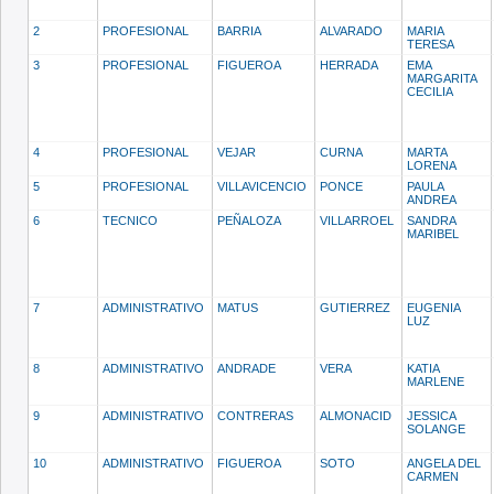
2
PROFESIONAL
BARRIA
ALVARADO
MARIA
TERESA
3
PROFESIONAL
FIGUEROA
HERRADA
EMA
MARGARITA
CECILIA
4
PROFESIONAL
VEJAR
CURNA
MARTA
LORENA
5
PROFESIONAL
VILLAVICENCIO
PONCE
PAULA
ANDREA
6
TECNICO
PEÑALOZA
VILLARROEL
SANDRA
MARIBEL
7
ADMINISTRATIVO
MATUS
GUTIERREZ
EUGENIA
LUZ
8
ADMINISTRATIVO
ANDRADE
VERA
KATIA
MARLENE
9
ADMINISTRATIVO
CONTRERAS
ALMONACID
JESSICA
SOLANGE
10
ADMINISTRATIVO
FIGUEROA
SOTO
ANGELA DEL
CARMEN