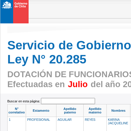
Servicio de Gobierno 
Ley N° 20.285
DOTACIÓN DE FUNCIONARIO
Efectuadas en
Julio
del año 2
Buscar en esta página:
N°
Apellido
Apellido
Estamento
Nombres
correlativo
paterno
materno
1
PROFESIONAL
AGUILAR
REYES
KARINA
JACQUELINE