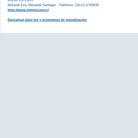
Moneda Esq. Morandé-Santiago - Teléfonos :(56+2) 6765839
http://www.interior.gov.cl
Descargar plug-ins y programas de visualización