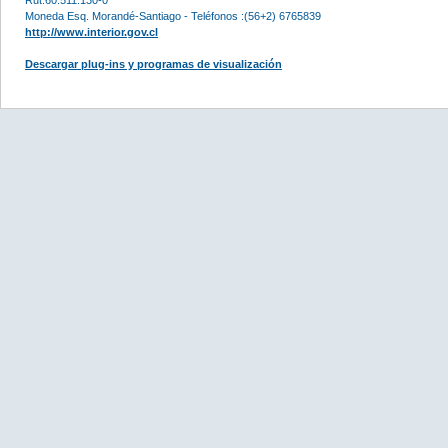
Moneda Esq. Morandé-Santiago - Teléfonos :(56+2) 6765839
http://www.interior.gov.cl
Descargar plug-ins y programas de visualización