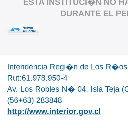
ESTA INSTITUCI�N NO 
DURANTE EL P
Intendencia Regi�n de Los R�os,
Rut:61.978.950-4
Av. Los Robles N� 04, Isla Teja (C
(56+63) 283848
http://www.interior.gov.cl