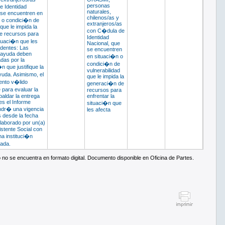
personas
 Identidad
naturales,
 se encuentren en
chilenos/as y
 o condici�n de
extranjeros/as
 que le impida la
con C�dula de
e recursos para
Identidad
ituaci�n que les
Nacional, que
edentes: Las
se encuentren
e ayuda deben
en situaci�n o
das por la
condici�n de
 que justifique la
vulnerabilidad
yuda. Asimismo, el
que le impida la
nto v�lido
generaci�n de
para evaluar la
recursos para
spaldar la entrega
enfrentar la
es el Informe
situaci�n que
endr� una vigencia
les afecta
 desde la fecha
laborado por un(a)
istente Social con
na instituci�n
vada.
 no se encuentra en formato digital. Documento disponible en Oficina de Partes.