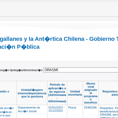
allanes y la Ant�rtica Chilena - Gobierno 
maci�n P�blica
e seg�n tipolog�a/denominaci�n
Monto
Periodo de
total
aplicaci�n o
Unidad/�rgano
asignado
sidio o
Unidad
Requisitos
de vigencia
al
interno/dependencia
monetaria
para
(dd/mm/aaaa
programa
que lo gestiona
-
o
dd/mm/aaaa)
beneficio
Departamento de
01/01/2023 -
Pesos
25383186
 de acci�n
Requisitos: P
31/12/2023
Acci�n Social
beneficiarios/
 pol�ticas
ORASMI, pers
n lo que
chilenos/ as y