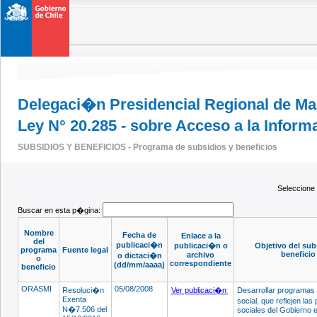
Delegaci�n Presidencial Regional de Mag
Ley N° 20.285 - sobre Acceso a la Infor
SUBSIDIOS Y BENEFICIOS - Programa de subsidios y beneficios
Seleccion
Buscar en esta p�gina:
Nombre
Fecha de
Enlace a la
del
publicaci�n
publicaci�n o
Objetivo del sub
programa
Fuente legal
beneficio
archivo
o dictaci�n
o
correspondiente
(dd/mm/aaaa)
beneficio
ORASMI
05/08/2008
Resoluci�n
Ver publicaci�n
Desarrollar programas
Exenta
social, que reflejen las
N�7.506 del
sociales del Gobierno e