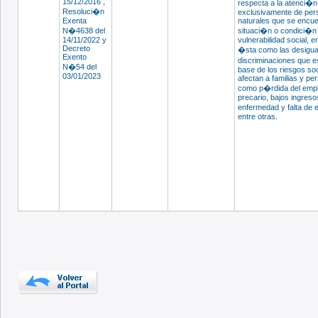
15/12/2016 ,
respecta a la atenci�n 
Resoluci�n
exclusivamente de pe
Exenta
naturales que se encue
N�4638 del
situaci�n o condici�n
14/11/2022 y
vulnerabilidad social, e
Decreto
�sta como las desigua
Exento
discriminaciones que e
N�54 del
base de los riesgos so
03/01/2023
afectan a familias y pe
como p�rdida del empl
precario, bajos ingreso
enfermedad y falta de
entre otras.