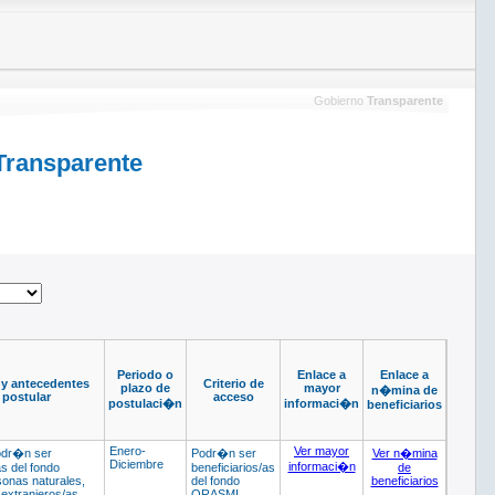
Gobierno
Transparente
Transparente
Periodo o
Enlace a
Enlace a
 y antecedentes
Criterio de
plazo de
mayor
n�mina de
 postular
acceso
postulaci�n
informaci�n
beneficiarios
Enero-
Ver mayor
odr�n ser
Podr�n ser
Ver n�mina
Diciembre
informaci�n
as del fondo
beneficiarios/as
de
onas naturales,
del fondo
beneficiarios
 extranjeros/as
ORASMI,