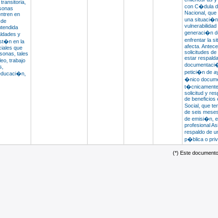
transitoria,
con C�dula de
rsonas
Nacional, que
ntren en
una situaci�n
 de
vulnerabilidad
ntendida
generaci�n d
ldades y
enfrentar la s
st�n en la
afecta. Antec
ciales que
solicitudes d
rsonas, tales
estar respalda
eo, trabajo
documentaci�n
s,
petici�n de a
 educaci�n,
�nico docume
t�cnicamente 
solicitud y re
de beneficios 
Social, que t
de seis meses
de emisi�n, e
profesional As
respaldo de u
p�blica o pri
(*) Este documento