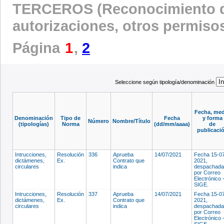
TERCEROS (Reconocimiento d
autorizaciones, otros permis
Página
1
,
2
Seleccione según tipología/denominación
Fecha, me
Denominación
Tipo de
Fecha
y forma
Número
Nombre/Título
(tipologías)
Norma
(dd/mm/aaaa)
de
publicaci
Intrucciones,
Resolución
336
Aprueba
14/07/2021
Fecha 15-0
dictámenes,
Ex.
Contrato que
2021,
circulares
indica
despachada
por Correo
Electrónico 
SIGE.
Intrucciones,
Resolución
337
Aprueba
14/07/2021
Fecha 15-0
dictámenes,
Ex.
Contrato que
2021,
circulares
indica
despachada
por Correo
Electrónico 
SIGE.