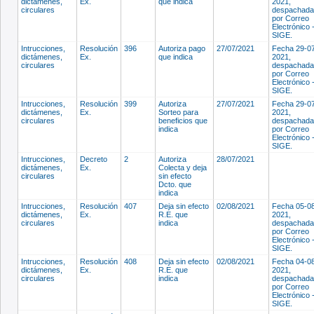
dictámenes,
Ex.
que indica
2021,
circulares
despachada
por Correo
Electrónico 
SIGE.
Intrucciones,
Resolución
396
Autoriza pago
27/07/2021
Fecha 29-0
dictámenes,
Ex.
que indica
2021,
circulares
despachada
por Correo
Electrónico 
SIGE.
Intrucciones,
Resolución
399
Autoriza
27/07/2021
Fecha 29-0
dictámenes,
Ex.
Sorteo para
2021,
circulares
beneficios que
despachada
indica
por Correo
Electrónico 
SIGE.
Intrucciones,
Decreto
2
Autoriza
28/07/2021
dictámenes,
Ex.
Colecta y deja
circulares
sin efecto
Dcto. que
indica
Intrucciones,
Resolución
407
Deja sin efecto
02/08/2021
Fecha 05-0
dictámenes,
Ex.
R.E. que
2021,
circulares
indica
despachada
por Correo
Electrónico 
SIGE.
Intrucciones,
Resolución
408
Deja sin efecto
02/08/2021
Fecha 04-0
dictámenes,
Ex.
R.E. que
2021,
circulares
indica
despachada
por Correo
Electrónico 
SIGE.