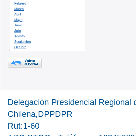
Febrero
Marzo
Abril
Mayo
Junio
Julio
Agosto
Septiembre
Octubre
Delegación Presidencial Regional d
Chilena,DPPDPR
Rut:1-60