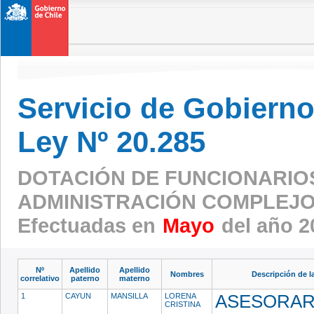
Servicio de Gobierno 
Ley Nº 20.285
DOTACIÓN DE FUNCIONARIO
ADMINISTRACIÓN COMPLEJO
Efectuadas en
Mayo
del año 2
Nº
Apellido
Apellido
Nombres
Descripción de l
correlativo
paterno
materno
1
CAYUN
MANSILLA
LORENA
ASESORAR
CRISTINA