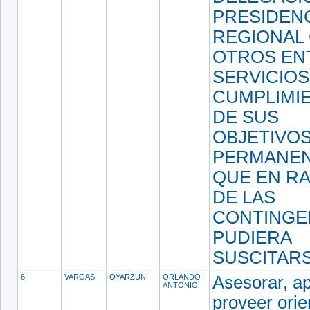
PRESIDEN
REGIONAL
OTROS EN
SERVICIOS
CUMPLIMI
DE SUS
OBJETIVO
PERMANEN
QUE EN R
DE LAS
CONTINGE
PUDIERA
SUSCITAR
6
VARGAS
OYARZUN
ORLANDO
Asesorar, a
ANTONIO
proveer orie