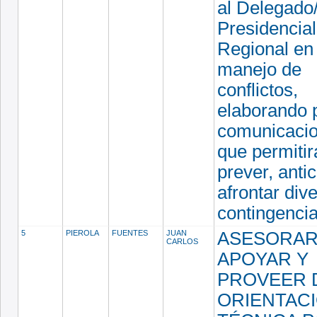
al Delegado
Presidencial
Regional en 
manejo de
conflictos,
elaborando 
comunicacio
que permitir
prever, antic
afrontar div
contingenci
5
PIEROLA
FUENTES
JUAN
ASESORAR
CARLOS
APOYAR Y
PROVEER 
ORIENTAC