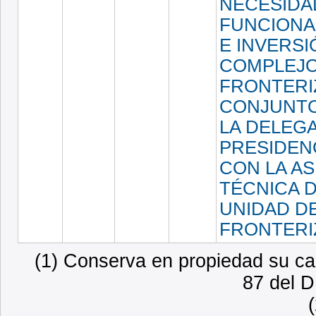
NECESIDA
FUNCIONA
E INVERSI
COMPLEJ
FRONTERI
CONJUNT
LA DELEG
PRESIDENC
CON LA A
TÉCNICA D
UNIDAD D
FRONTERI
(1) Conserva en propiedad su car
87 del D