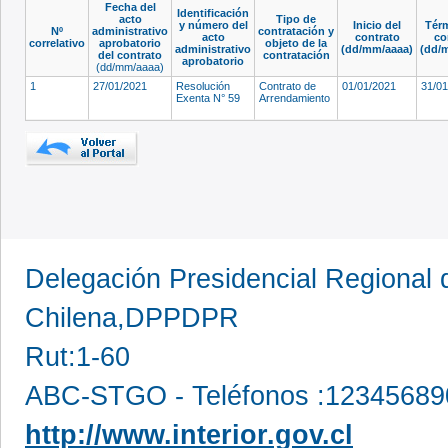
Fecha del
Identificación
acto
Tipo de
y número del
Inicio del
Térm
Nº
administrativo
contratación y
acto
contrato
co
correlativo
aprobatorio
objeto de la
administrativo
(dd/mm/aaaa)
(dd/
del contrato
contratación
aprobatorio
(dd/mm/aaaa)
1
27/01/2021
Resolución
Contrato de
01/01/2021
31/0
Exenta N° 59
Arrendamiento
Delegación Presidencial Regional d
Chilena,DPPDPR
Rut:1-60
ABC-STGO - Teléfonos :12345689
http://www.interior.gov.cl