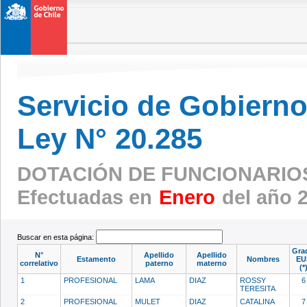
Servicio de Gobierno 
Ley N° 20.285
DOTACIÓN DE FUNCIONARIO
Efectuadas en
Enero
del año 
Buscar en esta página:
Gra
N°
Apellido
Apellido
Estamento
Nombres
EU
correlativo
paterno
materno
(*
1
PROFESIONAL
LAMA
DIAZ
ROSSY
6
TERESITA
2
PROFESIONAL
MULET
DIAZ
CATALINA
7