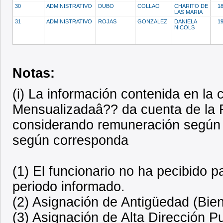
30
ADMINISTRATIVO
DUBO
COLLAO
CHARITO DE
1
LAS MARIA
31
ADMINISTRATIVO
ROJAS
GONZALEZ
DANIELA
1
NICOLS
Notas:
(i) La información contenida en l
Mensualizadaâ?? da cuenta de la R
considerando remuneración según 
según corresponda
(1) El funcionario no ha pecibido 
periodo informado.
(2) Asignación de Antigüedad (Bien
(3) Asignación de Alta Dirección P