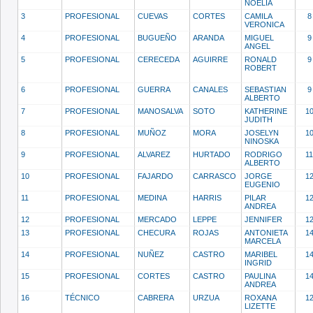
NOELIA
3
PROFESIONAL
CUEVAS
CORTES
CAMILA
8
VERONICA
4
PROFESIONAL
BUGUEÑO
ARANDA
MIGUEL
9
ANGEL
5
PROFESIONAL
CERECEDA
AGUIRRE
RONALD
9
ROBERT
6
PROFESIONAL
GUERRA
CANALES
SEBASTIAN
9
ALBERTO
7
PROFESIONAL
MANOSALVA
SOTO
KATHERINE
1
JUDITH
8
PROFESIONAL
MUÑOZ
MORA
JOSELYN
1
NINOSKA
9
PROFESIONAL
ALVAREZ
HURTADO
RODRIGO
11
ALBERTO
10
PROFESIONAL
FAJARDO
CARRASCO
JORGE
1
EUGENIO
11
PROFESIONAL
MEDINA
HARRIS
PILAR
1
ANDREA
12
PROFESIONAL
MERCADO
LEPPE
JENNIFER
1
13
PROFESIONAL
CHECURA
ROJAS
ANTONIETA
1
MARCELA
14
PROFESIONAL
NUÑEZ
CASTRO
MARIBEL
1
INGRID
15
PROFESIONAL
CORTES
CASTRO
PAULINA
1
ANDREA
16
TÉCNICO
CABRERA
URZUA
ROXANA
1
LIZETTE