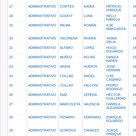
17
ADMINISTRATIVO
CORTES
NAVEA
PATRICIO
1
ENRIQUE
18
ADMINISTRATIVO
GODOY
LUNA
NELLY
1
FABIOLA
19
ADMINISTRATIVO
PALMA
ROMÁN
ILSE
1
MARGARITA
20
ADMINISTRATIVO
VIGORENA
RIVERA
YASNA
1
DELIA
21
ADMINISTRATIVO
ALFARO
LOPEZ
HUGO
1
EDUARDO
22
ADMINISTRATIVO
MUÑOZ
ROJAS
DANIZA
1
KAREN
23
ADMINISTRATIVO
ARAYA
HUERTA
JOSE
1
HERNAN
24
ADMINISTRATIVO
COLLAO
ANGEL
LUIS
1
CASIANO
25
ADMINISTRATIVO
COLLAO
FALCONI
PEDRO
1
RODRIGO
26
ADMINISTRATIVO
DIAZ
ZEPEDA
HECTOR
1
GUILLERMO
27
ADMINISTRATIVO
MARCOLETA
VALENCIA
DANIELA
1
ALEJANDRA
28
ADMINISTRATIVO
PIZARRO
FERRARIO
ENRIQUE
1
EDUARDO
29
ADMINISTRATIVO
QUIROGA
CANALES
JORGE
1
ENRIQUE