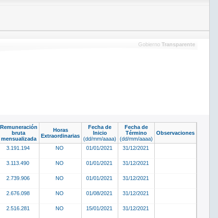
Gobierno
Transparente
Remuneración
Fecha de
Fecha de
Horas
bruta
Inicio
Término
Observaciones
Extraordinarias
mensualizada
(dd/mm/aaaa)
(dd/mm/aaaa)
3.191.194
NO
01/01/2021
31/12/2021
3.113.490
NO
01/01/2021
31/12/2021
2.739.906
NO
01/01/2021
31/12/2021
2.676.098
NO
01/08/2021
31/12/2021
2.516.281
NO
15/01/2021
31/12/2021