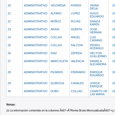
20
ADMINISTRATIVO
VIGORENA
RIVERA
YASNA
1
DELIA
21
ADMINISTRATIVO
ALFARO
LOPEZ
HUGO
1
EDUARDO
22
ADMINISTRATIVO
MUÑOZ
ROJAS
DANIZA
1
KAREN
23
ADMINISTRATIVO
ARAYA
HUERTA
JOSE
1
HERNAN
24
ADMINISTRATIVO
COLLAO
ANGEL
LUIS
1
CASIANO
25
ADMINISTRATIVO
COLLAO
FALCONI
PEDRO
1
RODRIGO
26
ADMINISTRATIVO
DIAZ
ZEPEDA
HECTOR
1
GUILLERMO
27
ADMINISTRATIVO
MARCOLETA
VALENCIA
DANIELA
1
ALEJANDRA
28
ADMINISTRATIVO
PIZARRO
FERRARIO
ENRIQUE
1
EDUARDO
29
ADMINISTRATIVO
QUIROGA
CANALES
JORGE
1
ENRIQUE
30
ADMINISTRATIVO
DUBO
COLLAO
CHARITO DE
1
LAS MARIA
Notas:
(i) La información contenida en la columna Ã¢â?¬Å?Renta Bruta MensualizadaÃ¢â?¬ï¿