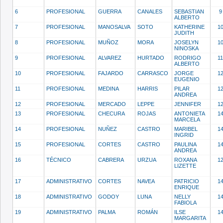
6
PROFESIONAL
GUERRA
CANALES
SEBASTIAN
9
ALBERTO
7
PROFESIONAL
MANOSALVA
SOTO
KATHERINE
1
JUDITH
8
PROFESIONAL
MUÑOZ
MORA
JOSELYN
1
NINOSKA
9
PROFESIONAL
ALVAREZ
HURTADO
RODRIGO
11
ALBERTO
10
PROFESIONAL
FAJARDO
CARRASCO
JORGE
1
EUGENIO
11
PROFESIONAL
MEDINA
HARRIS
PILAR
1
ANDREA
12
PROFESIONAL
MERCADO
LEPPE
JENNIFER
1
13
PROFESIONAL
CHECURA
ROJAS
ANTONIETA
1
MARCELA
14
PROFESIONAL
NUÑEZ
CASTRO
MARIBEL
1
INGRID
15
PROFESIONAL
CORTES
CASTRO
PAULINA
1
ANDREA
16
TÉCNICO
CABRERA
URZUA
ROXANA
1
LIZETTE
17
ADMINISTRATIVO
CORTES
NAVEA
PATRICIO
1
ENRIQUE
18
ADMINISTRATIVO
GODOY
LUNA
NELLY
1
FABIOLA
19
ADMINISTRATIVO
PALMA
ROMÁN
ILSE
1
MARGARITA