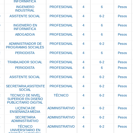
INFORMATICA
INGENIERO
PROFESIONAL
4
6
Pesos
INDUSTRIAL
0
ASISTENTE SOCIAL
PROFESIONAL
4
6-2
Pesos
0
INGENIERO EN
PROFESIONAL
4
6
Pesos
INFORMATICA
ABOGADO/A
PROFESIONAL
4
6
Pesos
2
ADMINISTRADOR DE
PROFESIONAL
4
6-2
Pesos
PROGRAMAS SOCIALES
2
PERIODISTA
PROFESIONAL
4
6
Pesos
2
TRABAJADOR SOCIAL
PROFESIONAL
4
6-2
Pesos
4
PERIODISTA
PROFESIONAL
4
6
Pesos
4
ASISTENTE SOCIAL
PROFESIONAL
4
6-2
Pesos
4
SECRETARIA;ASISTENTE
PROFESIONAL
4
6-2
Pesos
SOCIAL
2
TECNICO DE NIVEL
TÉCNICO
4
6-2
Pesos
SUPERIOR EN DISEÑO
PUBLICITARIO DIGITAL
4
LICENCIA DE
ADMINISTRATIVO
4
6-2
Pesos
ENSEÑANZA MEDIA
4
SECRETARIA
ADMINISTRATIVO
4
6-2
Pesos
ADMINISTRATIVO
4
TÉCNICO
ADMINISTRATIVO
4
6-2
Pesos
UNIVERSITARIO EN