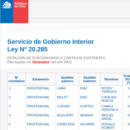
Servicio de Gobierno Interior
Ley Nº 20.285
DOTACIÓN DE FUNCIONARIOS A CONTRATA EXISTENTES
Efectuadas en
Diciembre
del año 2021
Gra
Nº
Apellido
Apellido
Estamento
Nombres
EU
correlativo
paterno
materno
(*
1
PROFESIONAL
LAMA
DIAZ
ROSSY
6
TERESITA
2
PROFESIONAL
MULET
DIAZ
CATALINA
7
NOELIA
3
PROFESIONAL
CUEVAS
CORTES
CAMILA
8
VERONICA
4
PROFESIONAL
BUGUEÑO
ARANDA
MIGUEL
9
ANGEL
5
PROFESIONAL
CERECEDA
AGUIRRE
RONALD
9
ROBERT