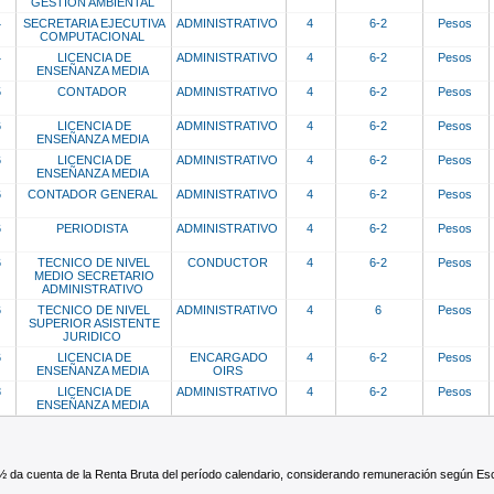
GESTIÓN AMBIENTAL
4
SECRETARIA EJECUTIVA
ADMINISTRATIVO
4
6-2
Pesos
COMPUTACIONAL
4
LICENCIA DE
ADMINISTRATIVO
4
6-2
Pesos
ENSEÑANZA MEDIA
5
CONTADOR
ADMINISTRATIVO
4
6-2
Pesos
6
LICENCIA DE
ADMINISTRATIVO
4
6-2
Pesos
ENSEÑANZA MEDIA
6
LICENCIA DE
ADMINISTRATIVO
4
6-2
Pesos
ENSEÑANZA MEDIA
6
CONTADOR GENERAL
ADMINISTRATIVO
4
6-2
Pesos
6
PERIODISTA
ADMINISTRATIVO
4
6-2
Pesos
6
TECNICO DE NIVEL
CONDUCTOR
4
6-2
Pesos
MEDIO SECRETARIO
ADMINISTRATIVO
6
TECNICO DE NIVEL
ADMINISTRATIVO
4
6
Pesos
SUPERIOR ASISTENTE
JURIDICO
6
LICENCIA DE
ENCARGADO
4
6-2
Pesos
ENSEÑANZA MEDIA
OIRS
8
LICENCIA DE
ADMINISTRATIVO
4
6-2
Pesos
ENSEÑANZA MEDIA
½ da cuenta de la Renta Bruta del período calendario, considerando remuneración según E