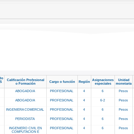
do
Calificación Profesional
Asignaciones
Unidad
S
Cargo o función
Región
o Formación
especiales
monetaria
)
ABOGADO/A
PROFESIONAL
4
6
Pesos
ABOGADO/A
PROFESIONAL
4
6-2
Pesos
INGENIERA COMERCIAL
PROFESIONAL
4
6
Pesos
PERIODISTA
PROFESIONAL
4
6
Pesos
INGENIERO CIVIL EN
PROFESIONAL
4
6
Pesos
COMPUTACION E