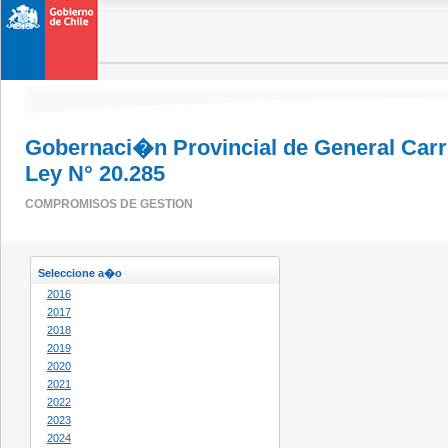
Gobernaci�n Provincial de General Carr
Ley N° 20.285
COMPROMISOS DE GESTION
Seleccione a�o
2016
2017
2018
2019
2020
2021
2022
2023
2024