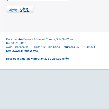
Gobernaci�n Provincial General Carrera,Gob-GralCarrera
Rut:60.511.112-2
Avda. Libertador B. OHiggins 192-Chile Chico - Tel�fonos :(56+67) 411324
http://www.interior.gov.cl
Descargar plug-ins y programas de visualizaci�n