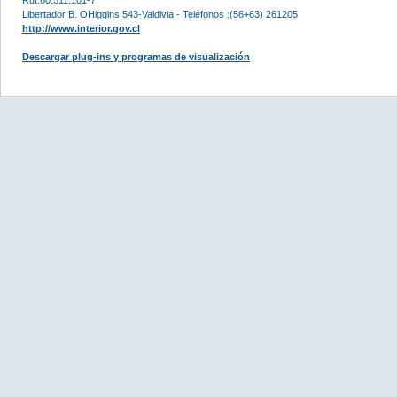
Libertador B. OHiggins 543-Valdivia - Teléfonos :(56+63) 261205
http://www.interior.gov.cl
Descargar plug-ins y programas de visualización