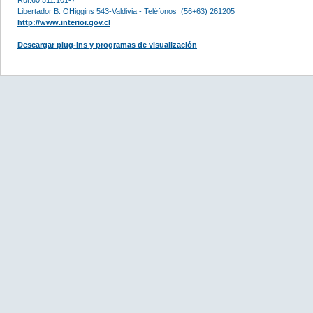
Libertador B. OHiggins 543-Valdivia - Teléfonos :(56+63) 261205
http://www.interior.gov.cl
Descargar plug-ins y programas de visualización