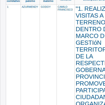
correlativo
paterno
materno
1
AZURMENDY
GODOY
CAMILO
"1. REALI
FRANCISCO
VISITAS A
TERRENO
DENTRO 
MARCO D
GESTIóN
TERRITOR
DE LA
RESPECT
GOBERNA
PROVINCIA
PROMOVE
PARTICIP
CIUDADA
ORGANIZ