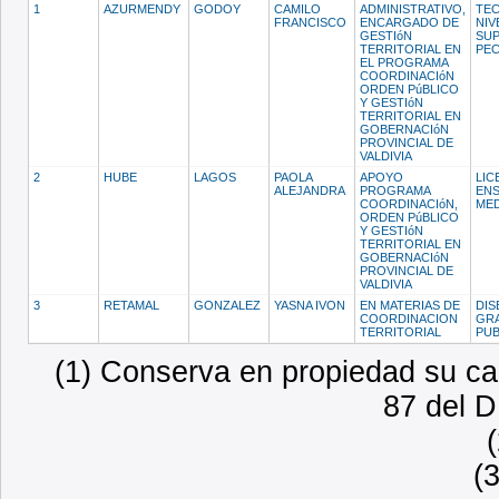
1
AZURMENDY
GODOY
CAMILO
ADMINISTRATIVO,
TE
FRANCISCO
ENCARGADO DE
NIV
GESTIóN
SU
TERRITORIAL EN
PE
EL PROGRAMA
COORDINACIóN
ORDEN PúBLICO
Y GESTIóN
TERRITORIAL EN
GOBERNACIóN
PROVINCIAL DE
VALDIVIA
2
HUBE
LAGOS
PAOLA
APOYO
LIC
ALEJANDRA
PROGRAMA
EN
COORDINACIóN,
ME
ORDEN PúBLICO
Y GESTIóN
TERRITORIAL EN
GOBERNACIóN
PROVINCIAL DE
VALDIVIA
3
RETAMAL
GONZALEZ
YASNA IVON
EN MATERIAS DE
DI
COORDINACION
GR
TERRITORIAL
PUB
(1) Conserva en propiedad su car
87 del D
(