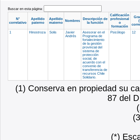
Buscar en esta página:
Calificación
Gra
N°
Apellido
Apellido
Descripción de
profesional
Nombres
(
correlativo
paterno
materno
la función
o
corr
formación
1
Hinostroza
Solis
Javier
Asesorar en el
Psicólogo
12
Andrés
Programa de
fortalecimiento
de la gestión
provincial del
sistema de
protección
social, de
acuerdo con el
convenio de
transferencia de
recursos Chile
Solidario.
(1) Conserva en propiedad su car
87 del D
(
(*) Esc