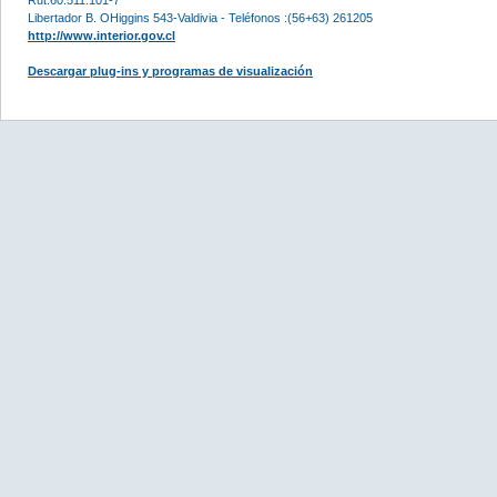
Libertador B. OHiggins 543-Valdivia - Teléfonos :(56+63) 261205
http://www.interior.gov.cl
Descargar plug-ins y programas de visualización