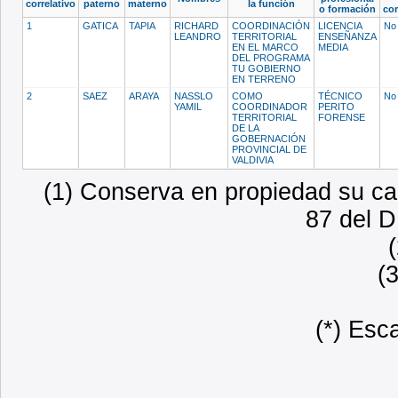
correlativo
paterno
materno
la función
o formación
co
1
GATICA
TAPIA
RICHARD
COORDINACIÓN
LICENCIA
No 
LEANDRO
TERRITORIAL
ENSEÑANZA
EN EL MARCO
MEDIA
DEL PROGRAMA
TU GOBIERNO
EN TERRENO
2
SAEZ
ARAYA
NASSLO
COMO
TÉCNICO
No 
YAMIL
COORDINADOR
PERITO
TERRITORIAL
FORENSE
DE LA
GOBERNACIÓN
PROVINCIAL DE
VALDIVIA
(1) Conserva en propiedad su car
87 del D
(
(*) Esc