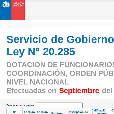
Servicio de Gobierno 
Ley N° 20.285
DOTACIÓN DE FUNCIONARIO
COORDINACIÓN, ORDEN PÚBL
NIVEL NACIONAL
Efectuadas en
Septiembre
del
Buscar en esta página:
Calificación
G
N°
Apellido
Apellido
Descripción de
Nombres
profesional