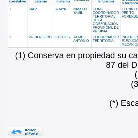
correlativo
paterno
materno
la función
o formaci
1
SAEZ
ARAYA
NASSLO
COMO
TÉCNICO
YAMIL
COORDINADOR
PERITO
TERRITORIAL
FORENS
DE LA
GOBERNACIÓN
PROVINCIAL DE
VALDIVIA
2
VALDENEGRO
CORTES
JAIME
COORDINADOR
INGENIE
ANTONIO
TERRITORIAL
EJECUCI
MECANIC
(1) Conserva en propiedad su car
87 del D
(
(*) Esc