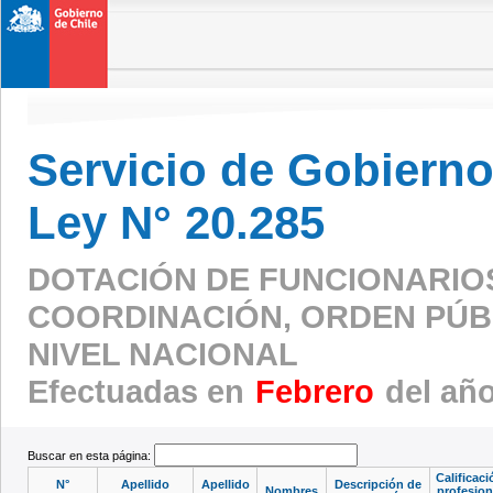
Servicio de Gobierno 
Ley N° 20.285
DOTACIÓN DE FUNCIONARIO
COORDINACIÓN, ORDEN PÚBL
NIVEL NACIONAL
Efectuadas en
Febrero
del añ
Buscar en esta página:
Calificaci
N°
Apellido
Apellido
Descripción de
Nombres
profesion