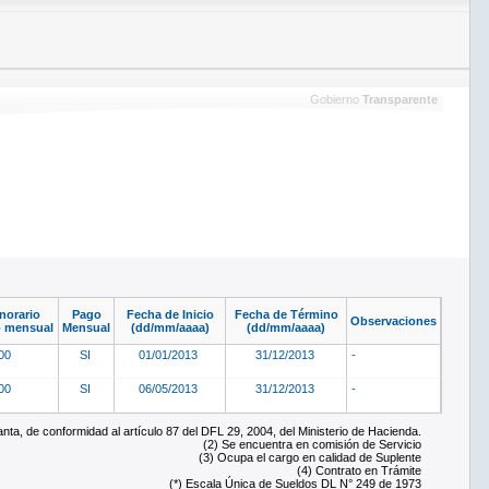
Gobierno
Transparente
norario
Pago
Fecha de Inicio
Fecha de Término
Observaciones
o mensual
Mensual
(dd/mm/aaaa)
(dd/mm/aaaa)
000
SI
01/01/2013
31/12/2013
-
000
SI
06/05/2013
31/12/2013
-
ta, de conformidad al artículo 87 del DFL 29, 2004, del Ministerio de Hacienda.
(2) Se encuentra en comisión de Servicio
(3) Ocupa el cargo en calidad de Suplente
(4) Contrato en Trámite
(*) Escala Única de Sueldos DL N° 249 de 1973