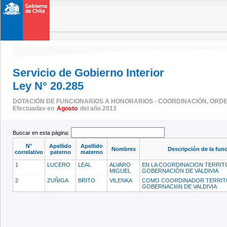
Servicio de Gobierno Interior
Ley N° 20.285
DOTACIÓN DE FUNCIONARIOS A HONORARIOS - COORDINACIÓN, ORDEN
Efectuadas en
Agosto
del año 2013
Buscar en esta página:
N°
Apellido
Apellido
Nombres
Descripción de la fun
correlativo
paterno
materno
1
LUCERO
LEAL
ALVARO
EN LA COORDINACION TERRITO
MIGUEL
GOBERNACIÓN DE VALDIVIA
2
ZUÑIGA
BRITO
VILENKA
COMO COORDINADOR TERRITO
GOBERNACIóN DE VALDIVIA