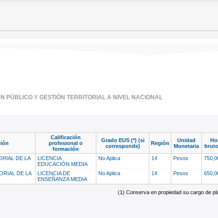
 PÚBLICO Y GESTIÓN TERRITORIAL A NIVEL NACIONAL
Calificación
Grado EUS (*) (si
Unidad
Ho
ción
profesional o
Región
corresponde)
Monetaria
brut
formación
RIAL DE LA
LICENCIA
No Aplica
14
Pesos
750,
EDUCACIÓN MEDIA
RIAL DE LA
LICENCIA DE
No Aplica
14
Pesos
650,
ENSEÑANZA MEDIA
(1) Conserva en propiedad su cargo de plan