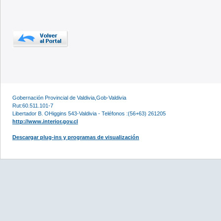
Gobernación Provincial de Valdivia,Gob-Valdivia
Rut:60.511.101-7
Libertador B. OHiggins 543-Valdivia - Teléfonos :(56+63) 261205
http://www.interior.gov.cl
Descargar plug-ins y programas de visualización